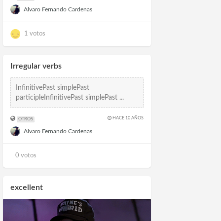
Alvaro Fernando Cardenas
1 votos
Irregular verbs
InfinitivePast simplePast
participleInfinitivePast simplePast ...
HACE 10 AÑOS
OTROS
Alvaro Fernando Cardenas
0 votos
excellent