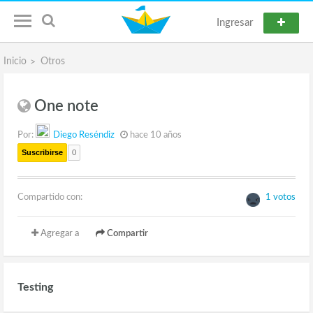
Ingresar
Inicio
Otros
One note
Por:
Diego Reséndiz
hace 10 años
Suscribirse
0
Compartido con:
1 votos
Agregar a
Compartir
Testing