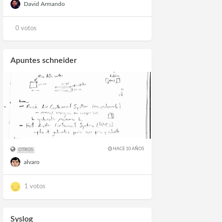
David Armando
0 votos
Apuntes schneider
HACE 10 AÑOS
OTROS
alvaro
1 votos
Syslog