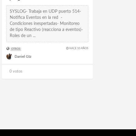
SYSLOG- Trabaja en UDP puerto 514-
Notifica Eventos en la red -
Condiciones inespertadas- Monitoreo
de tipo Reactivo (reacciona a eventos)-
Roles de un ...
HACE 10 AÑOS
OTROS
Daniel Gtz
0 votos