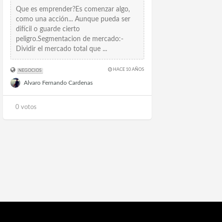
Que es emprender?Es comenzar algo,
como una acción... Aunque pueda ser
difícil o guarde cierto
peligro.Segmentacion de mercado:-
Dividir el mercado total que ...
HACE 10 AÑOS
NEGOCIOS
Alvaro Fernando Cardenas
0 votos